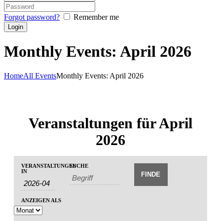
Forgot password?
Remember me
Monthly Events: April 2026
Home
All Events
Monthly Events: April 2026
Veranstaltungen für April
2026
V
V
VERANSTALTUNGEN
SUCHE
V
e
IN
e
e
r
r
r
a
a
a
ANZEIGEN ALS
n
n
n
s