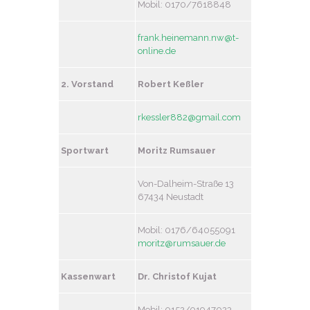
Mobil: 0170/7618848
frank.heinemann.nw@t-
online.de
2. Vorstand
Robert Keßler
rkessler882@gmail.com
Sportwart
Moritz Rumsauer
Von-Dalheim-Straße 13
67434 Neustadt
Mobil: 0176/64055091
moritz@rumsauer.de
Kassenwart
Dr. Christof Kujat
Mobil: 0152/01947023