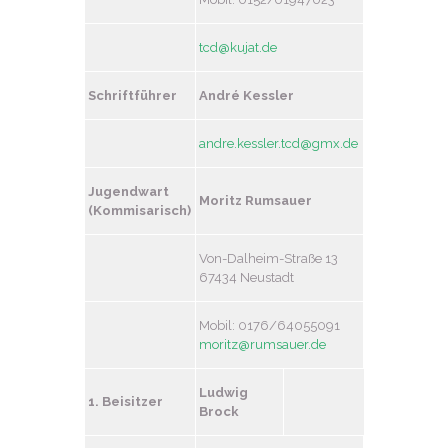
tcd@kujat.de
Schriftführer
André Kessler
andre.kessler.tcd@gmx.de
Jugendwart
Moritz Rumsauer
(Kommisarisch)
Von-Dalheim-Straße 13
67434 Neustadt
Mobil: 0176/64055091
moritz@rumsauer.de
Ludwig
1. Beisitzer
Brock