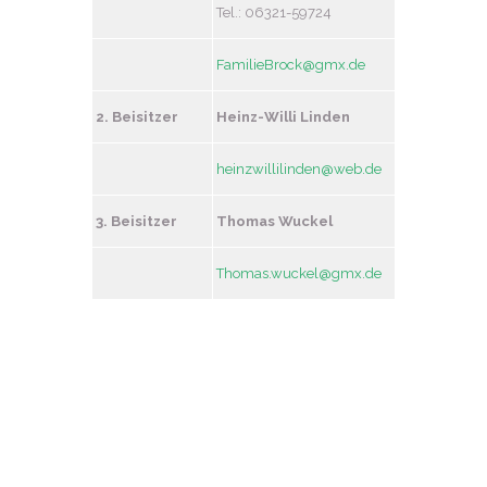
Tel.: 06321-59724
FamilieBrock@gmx.de
2. Beisitzer
Heinz-Willi Linden
heinzwillilinden@web.de
3. Beisitzer
Thomas Wuckel
Thomas.wuckel@gmx.de