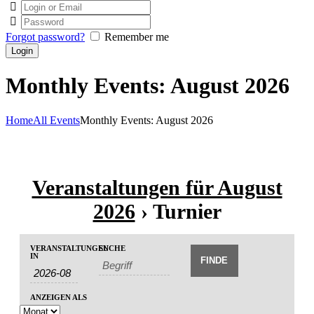
Forgot password?
Remember me
Monthly Events: August 2026
Home
All Events
Monthly Events: August 2026
Veranstaltungen für August
2026
› Turnier
V
V
VERANSTALTUNGEN
SUCHE
V
e
IN
e
e
r
r
r
a
a
a
ANZEIGEN ALS
n
n