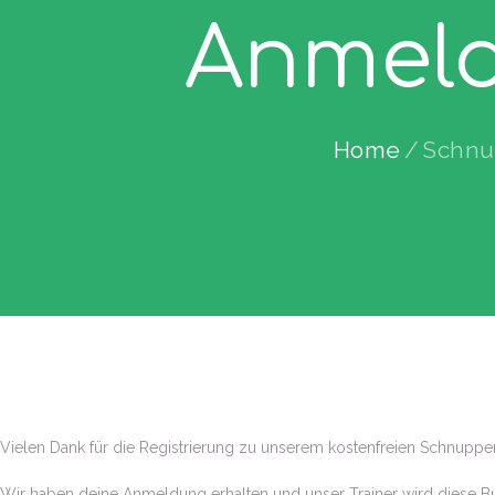
Anmeld
Home
Schnu
Vielen Dank für die Registrierung zu unserem kostenfreien Schnuppert
Wir haben deine Anmeldung erhalten und unser Trainer wird diese B