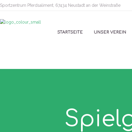
Sportzentrum Pferdsaliment, 67434 Neustadt an der Weinstraße
STARTSEITE
UNSER VEREIN
Spiel